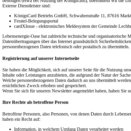
benötigen (etwa bei Nutzung der Königscard), übermitteln wir die Da
Externe Dienstleister sind:
KönigsCard Betriebs GmbH, Schwabenstraße 11, 87616 Markt
Feratel-Belegungsportal
cardXIssue - elektronisches Meldesystem der Gemeinde Lechb
Lebensenergie-Oase hat zahlreiche technische und organisatorische 
Datenübertragungen über das Internet grundsätzlich Sicherheitslücken
personenbezogenen Daten telefonisch oder postalisch zu übermitteln.
Registrierung auf unserer Internetseite
Sie haben die Möglichkeit, sich auf unserer Seite für die Nutzung uns
Inhalte oder Leistungen anzubieten, die aufgrund der Natur der Sache
Welche personenbezogenen Daten dadurch an uns übermittelt werden, e
ersichtlichen Zweck erhoben und gespeichert.
Wenn Sie sich für unseren Newsletter angemeldet haben, haben Sie selb
Ihre Rechte als betroffene Person
Betroffene Personen, also Personen, von denen Daten durch Lebensen
haben ein Recht auf:
Information, in welchem Umfang Daten verarbeitet werden