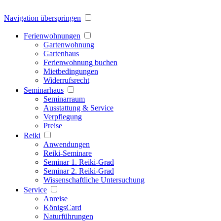
Navigation überspringen
Ferienwohnungen
Gartenwohnung
Gartenhaus
Ferienwohnung buchen
Mietbedingungen
Widerrufsrecht
Seminarhaus
Seminarraum
Ausstattung & Service
Verpflegung
Preise
Reiki
Anwendungen
Reiki-Seminare
Seminar 1. Reiki-Grad
Seminar 2. Reiki-Grad
Wissenschaftliche Untersuchung
Service
Anreise
KönigsCard
Naturführungen