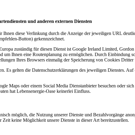
Kartendiensten und anderen externen Diensten
wir Ihnen diese Verlinkung durch die Anzeige der jeweiligen URL deut
empfehlen-Button) gekennzeichnet.
Europa zuständig für diesen Dienst ist Google Ireland Limited, Gordon 
 und um Ihnen eine Routenplanung zu ermöglichen. Durch Einbindung s
tellungen Ihres Browsers einmalig der Speicherung von Cookies Dritter 
n. Es gelten die Datenschutzerklärungen des jeweiligen Dienstes. Au
e Maps oder einem Social Media Dienstanbieter besuchen oder sich dor
ten hat Lebensenergie-Oase keinerlei Einfluss.
nisch möglich, die Nutzung unserer Dienste und Bezahlvorgänge anony
Zeit keine Möglichkeit unsere Dienste in dieser Art bereitzustellen.