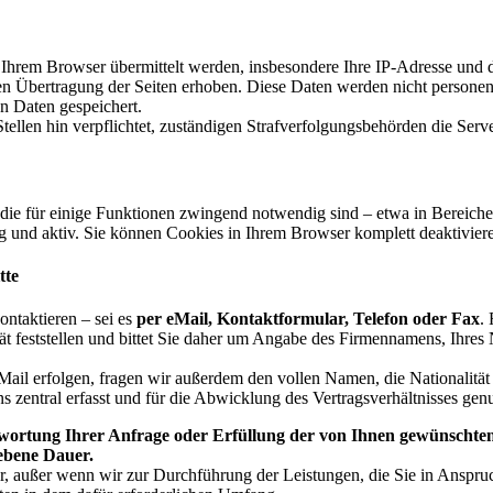
n Ihrem Browser übermittelt werden, insbesondere Ihre IP-Adresse und 
n Übertragung der Seiten erhoben. Diese Daten werden nicht persone
n Daten gespeichert.
ellen hin verpflichtet, zuständigen Strafverfolgungsbehörden die Serve
 die für einige Funktionen zwingend notwendig sind – etwa in Bereiche
 und aktiv. Sie können Cookies in Ihrem Browser komplett deaktiviere
tte
ntaktieren – sei es
per eMail, Kontaktformular, Telefon oder Fax
.
tät feststellen und bittet Sie daher um Angabe des Firmennamens, Ihre
 eMail erfolgen, fragen wir außerdem den vollen Namen, die Nationalitä
zentral erfasst und für die Abwicklung des Vertragsverhältnisses genu
ortung Ihrer Anfrage oder Erfüllung der von Ihnen gewünschten L
iebene Dauer.
er, außer wenn wir zur Durchführung der Leistungen, die Sie in Anspru